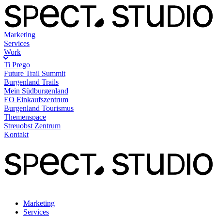
Marketing
Services
Work
Ti Prego
Future Trail Summit
Burgenland Trails
Mein Südburgenland
EO Einkaufszentrum
Burgenland Tourismus
Themenspace
Streuobst Zentrum
Kontakt
Marketing
Services