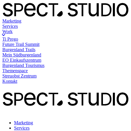
Marketing
Services
Work
Ti Prego
Future Trail Summit
Burgenland Trails
Mein Südburgenland
EO Einkaufszentrum
Burgenland Tourismus
Themenspace
Streuobst Zentrum
Kontakt
Marketing
Services