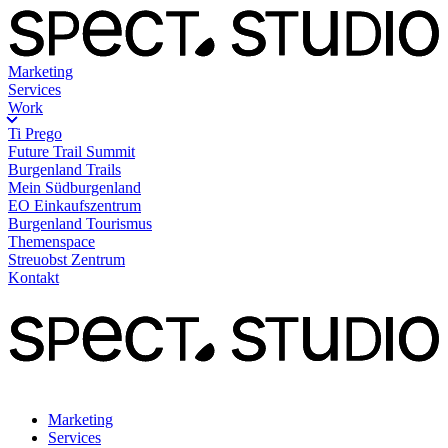
Marketing
Services
Work
Ti Prego
Future Trail Summit
Burgenland Trails
Mein Südburgenland
EO Einkaufszentrum
Burgenland Tourismus
Themenspace
Streuobst Zentrum
Kontakt
Marketing
Services